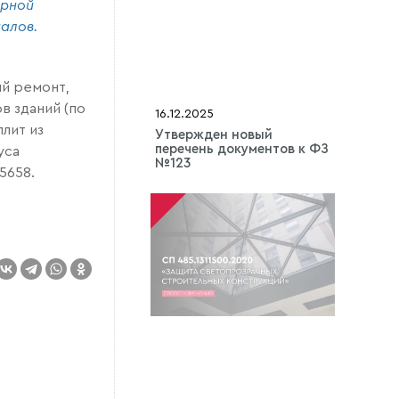
рной
алов.
й ремонт,
 зданий (по
16.12.2025
лит из
Утвержден новый
перечень документов к ФЗ
уса
№123
5658.