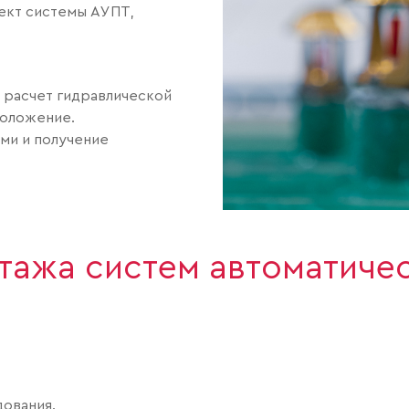
ект системы АУПТ,
 расчет гидравлической
положение.
ми и получение
тажа систем автоматиче
дования.